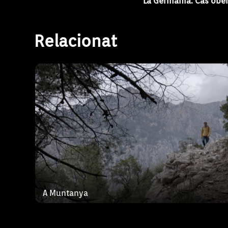
La Germania. Cas obe
“A muntanya”, sèrie documental sobre la s
Tramuntana, i les persones que hi viuen i 
Relacionat
viuen. Els tres capítols mostren la trajectò
propietaris, gestors ambientals, enginyers
A Muntanya