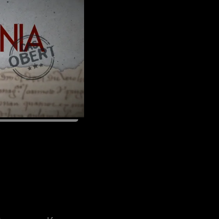
a Perifèrica
ibuir a la
rca (2022), d'un dels
tra història
volta. La peça
a mini-sèrie de dos
3 Televisió Pública
s 27 de desembre i 3
27/12/2022