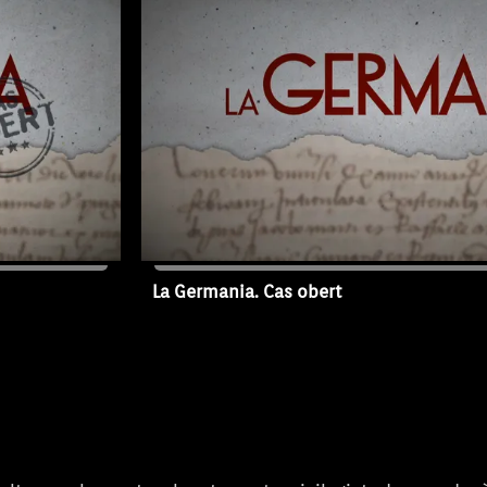
èrica
documental dirigit per Cesc Mulet (L
 la
produccions) s'ha realitzat per contr
22), d'un dels
divulgació, durant la Diada de Mallo
òria
fets més sagnants i cruels de la nos
La peça
aprofitant el 500 aniversari de la re
sèrie de dos
audiovisual tendrà continuació en l
isió Pública
capítols de 51 minuts que emetrà IB
 desembre i 3
de les Illes Balears els propers die
de gener.
La Germania. Cas obert
03/01/2023
Capítol 1