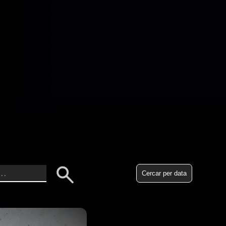
contra els estaments
sió tan cruel i
Cercar per data
 la memòria viva del
 descobrim una
a història. La
osos el pas decisiu
derna. El