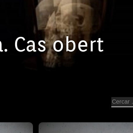
. Cas obert
Episodi: 1
els estaments
Durant 2 anys una revolta popular 
 cruel i
privilegiats desencadenà una repres
òria viva del
llarga que no ha deixat cap rastre a
rim una
nostre dia a dia. 500 anys després
ria. La
pàgina prou desconeguda de la nostr
 pas decisiu
Germania suposa per a molts estudi
El
de l'entrada de Mallorca a l'edat mo