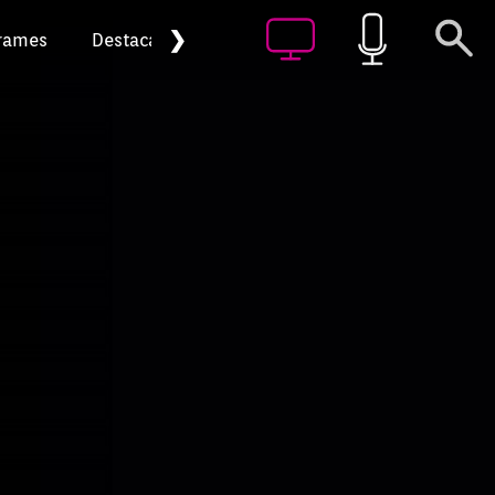
❯
rames
Destacat
Arxiu