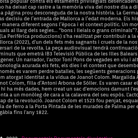
olta popular contra els estaments privilegiats desencaden
 no ha deixat cap rastre a la memòria viva del nostre dia a d
 pàgina prou desconeguda de la nostra història. La Germa
s decisiu de l’entrada de Mallorca a l’edat moderna. Els hi
 manera diferent segons l’època i el context polític. Un mo
guals al llarg dels segles... “bons i lleials o grans criminals
(La Perifèrica produccions) s'ha realitzat per contribuir a la
lorca (2022), d'un dels fets més sagnants i cruels de la nos
ersari de la revolta. La peça audiovisual tendrà continuació
minuts que emetrà IB3 Televisió Pública de les Illes Balears
gener. Un narrador, l'actor Toni Pons de vegades en viu i al
ronologia acurada els fets, els dies i el context que desem
 només es varem perdre batalles, les següents generacions p
hem atorgat identitat a la vídua de Joanot Colom. Margalida 
ot Colom, filla d’Antoni Arbona de Sóller. Es varen casar e
 hi ha més dades, hem creat un sac d'emocions damunt l'esce
nta a un monòleg de cara a la calavera del seu espòs. L'act
ap de la revolució. Joanot Colom el 1523 fou penjat, esquart
ia de ferro a la Porta Pintada de les murades de Palma per
Menorca brit
gàbia fins l'any 1822.