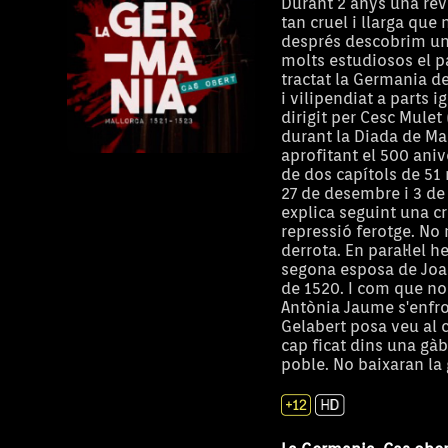
Durant 2 anys una rev
tan cruel i llarga que
després descobrim una
molts estudiosos el pa
tractat la Germania de
i vilipendiat a parts i
dirigit per Cesc Mulet 
durant la Diada de Mal
aprofitant el 500 aniv
de dos capítols de 51 
27 de desembre i 3 de 
explica seguint una c
repressió ferotge. No
derrota. En paral·lel 
segona esposa de Joan
de 1520. I com que no
Antònia Jaume s'enfro
Gelabert posa veu al c
cap ficat dins una gàb
A Muntanya
poble. No baixaran la 