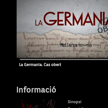
documental dirigit per Cesc Mulet (La Perif
produccions) s'ha realitzat per contribuir a
divulgació, durant la Diada de Mallorca (20
fets més sagnants i cruels de la nostra hist
aprofitant el 500 aniversari de la revolta. 
audiovisual tendrà continuació en la mini-
capítols de 51 minuts que emetrà IB3 Telev
de les Illes Balears els propers dies 27 de
de gener.
La Germania. Cas obert
Capítol 2
Informació
Sinopsi