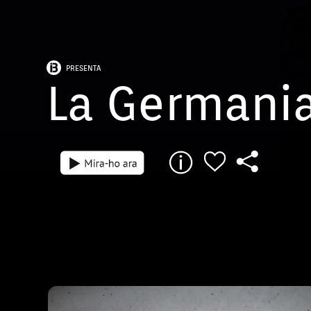
PRESENTA
La Germania
Episodi: 2
Durant 2 anys una revolta popular contra 
privilegiats desencadenà una repressió tan
llarga que no ha deixat cap rastre a la mem
nostre dia a dia. 500 anys després descob
pàgina prou desconeguda de la nostra histò
Germania suposa per a molts estudiosos el
de l'entrada de Mallorca a l'edat moderna. 