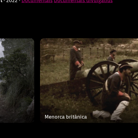
rt
· 2022 ·
Documentals
Documentals divulgatius
erra de
que se’n
ria de
Analitzam què va ocórrer al XVIII a
, pages
la perspectiva del segle XXI.
Menorca britànica