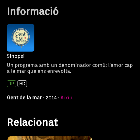
Informació
Sinopsi
Un programa amb un denominador comú: l'amor cap
Uep! Com anam? estrena noves
Uep! Com anam?
a la mar que ens enrevolta.
cares. El nou company de feina
de Toni ‘Ballador’, en Lander ,
l’acompanyarà a fer vinclar
l’esquena de valent i a fer la
Gent de la mar
· 2014 ·
Arxiu
darrera suada a la pagesia.
Faran el seguiment de
Relacionat