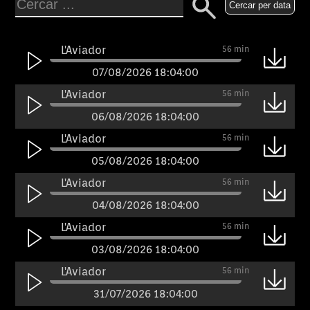
Cercar per data
L'Aviador
56 min
07/08/2026 18:04:00
L'Aviador
56 min
06/08/2026 18:04:00
L'Aviador
56 min
05/08/2026 18:04:00
L'Aviador
56 min
04/08/2026 18:04:00
L'Aviador
56 min
03/08/2026 18:04:00
L'Aviador
56 min
31/07/2026 18:04:00