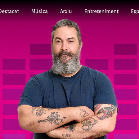
Destacat
Música
Arxiu
Entreteniment
Esp