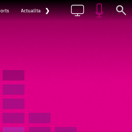
❯
orts
Actualitat
Pòdcast