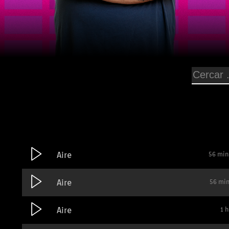
Aire
56 min
Aire
56 mi
Aire
1 h