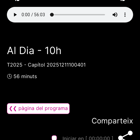
Al Dia - 10h
T2025 - Capítol 20251211100401
🕓 56 minuts
❮❮ pàgina del programa
Comparteix
Iniciar en [
00:00:00
]