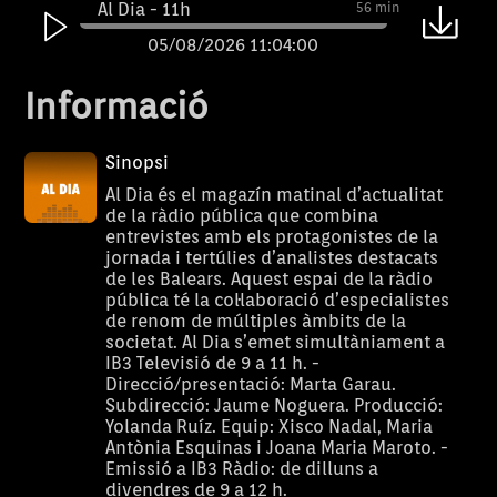
Al Dia - 11h
56 min
05/08/2026 11:04:00
Al Dia - 10h
56 min
Informació
05/08/2026 10:04:00
Al Dia - 9h
55 min
Sinopsi
05/08/2026 09:05:00
Al Dia és el magazín matinal d’actualitat
de la ràdio pública que combina
Al Dia - 11h
56 min
entrevistes amb els protagonistes de la
jornada i tertúlies d’analistes destacats
04/08/2026 11:04:00
de les Balears. Aquest espai de la ràdio
Al Dia - 10h
56 min
pública té la col·laboració d’especialistes
de renom de múltiples àmbits de la
04/08/2026 10:04:00
societat. Al Dia s’emet simultàniament a
IB3 Televisió de 9 a 11 h. -
Al Dia - 9h
55 min
Direcció/presentació: Marta Garau.
04/08/2026 09:05:00
Subdirecció: Jaume Noguera. Producció:
Yolanda Ruíz. Equip: Xisco Nadal, Maria
Al Dia - 11h
56 min
Antònia Esquinas i Joana Maria Maroto. -
Emissió a IB3 Ràdio: de dilluns a
03/08/2026 11:04:00
divendres de 9 a 12 h.