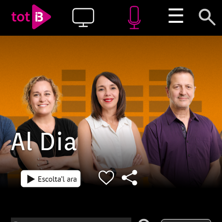
☰
Al Dia