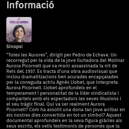
Informació
Sinopsi
“Totes les Aurores”, dirigit per Pedro de Echave. Un
recorregut per la vida de la jove lluitadora del Molinar
Aurora Picornell que va morir assassinada la nit de
Reis deL 1937. Es tracta d’una obra audiovisual que
inclou dramatitzacions ben acurades encapçalades
per la coneguda actriu Agnès Llobet, que interpreta
Aurora Picornell. Llobet aprofundeix en el
temperament i personalitat de la líder sindicalista i
comparteix amb els espectadors les seves il·lusions i
el seu tràgic final. Qui va ser realment Aurora
Picornell? Com ha assolit una dona tan jove arribar en
els nostres dies convertida en tot un símbol? Aquest
documental aprofundeix en la seva figura gràcies als
seus escrits, els vells testimonis de persones que la