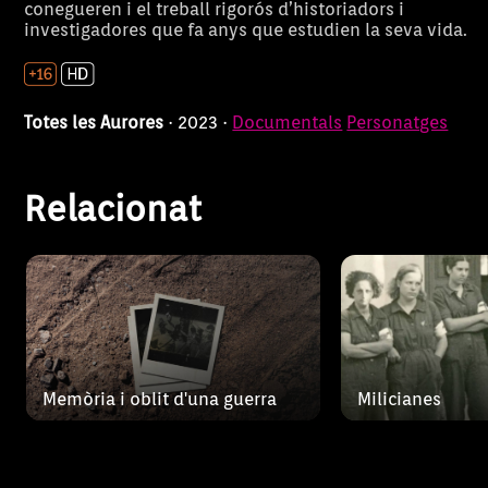
Memòria i oblit
conegueren i el treball rigorós d’historiadors i
La matinada de
Mili
investigadores que fa anys que estudien la seva vida.
de 1936 a Mana
d'una guerra
executades pel
Conta la història de la Guerra
milicianes. L'e
Civil Espanyola a Mallorca.
diari escrit per
Totes les Aurores
· 2023 ·
Documentals
Personatges
es relata els 
a Mallorca, i un
Relacionat
Memòria i oblit d'una guerra
Milicianes