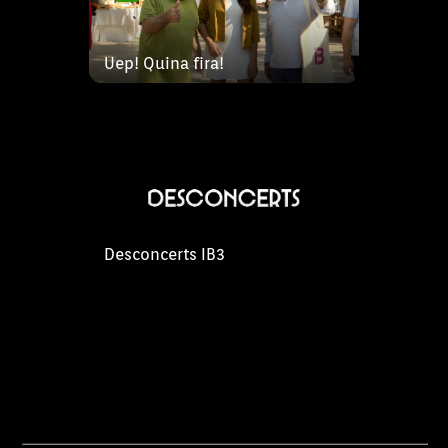
cultura sonora illenca sona amb
força.
Uep! Quina fira!
Desconcerts IB3