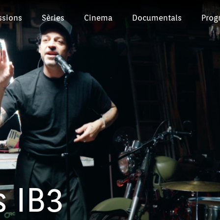
ssions
Sèries
Cinema
Documentals
Prog
 IB3