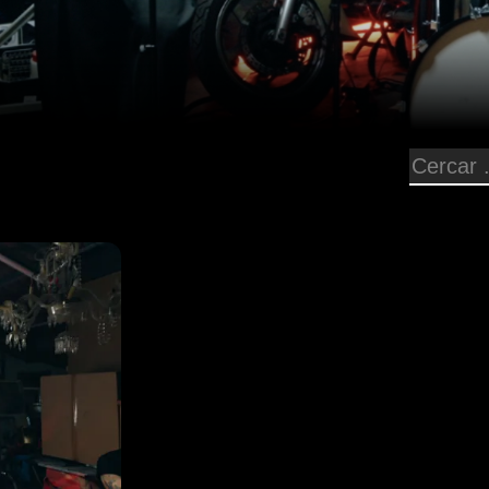
 musical del
cte i la
nfocada cap
més
n directe com
ic, i ho farà
om les bones
 per
sic, assessor
espais
grama on la