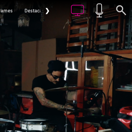
❯
rames
Destacat
Arxiu