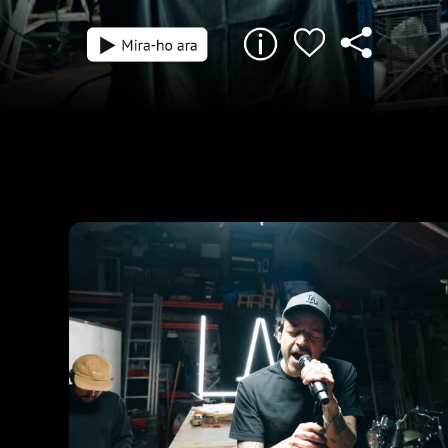
23 min
Lluis Albert Segura, L.A., comença nou cicle
seu projecte en el que revisar el so, el dire
composició amb perspectiva renovada i e
un nou pop. El mallorquí, un dels artistes 
internacionals de les Illes, ens avançarà e
és aquest nou punt de partida sonor i artíst
en un espai diferent per comprovar així c
composicions encaixen a qualsevol indret,
'desconcertant' que pareixi. Joan Trias, mú
musical d'IB3 ràdio i responsable de varis 
musicals de l'EPRTIVB condueix aquest pro
cultura sonora illenca hi sona amb força.