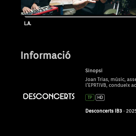
L.A.
Capítol 1
Informació
Sinopsi
Joan Trias, músic, as
l’EPRTIVB, condueix a
Desconcerts IB3
· 202