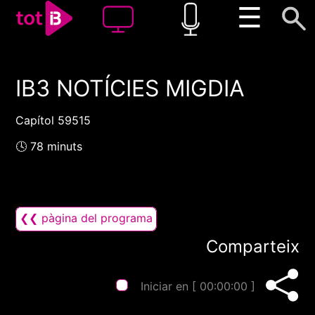
☰
IB3 NOTÍCIES MIGDIA
00:00
00:00
1x
Capítol 59515
🕓 78 minuts
❮❮ pàgina del programa
Comparteix
Iniciar en [
00:00:00
]