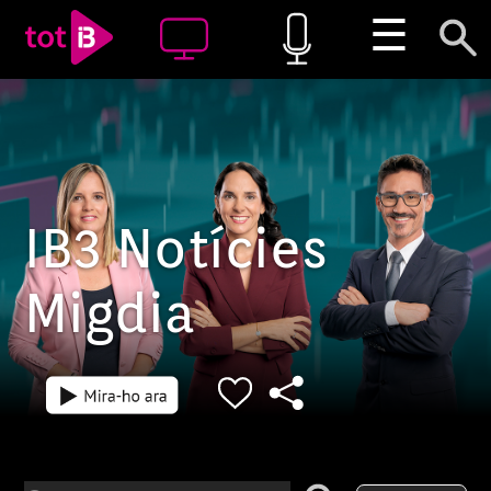
☰
IB3 Notícies
Migdia
Episodi: 5460
Episodi: 5459
1 h 10 min
1 h 10 min
Edició IB3 Notí
06/08/26