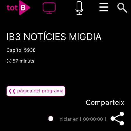
☰
IB3 NOTÍCIES MIGDIA
00:00
00:00
1x
Capítol 5938
🕓 57 minuts
❮❮ pàgina del programa
Comparteix
Iniciar en [
00:00:00
]