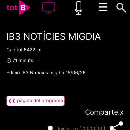
☰
IB3 NOTÍCIES MIGDIA
00:00
00:00
1x
Capítol 5422-m
🕓 71 minuts
Edició IB3 Notícies migdia 16/06/26
❮❮ pàgina del programa
Comparteix
Iniciar en [
00:00:00
]