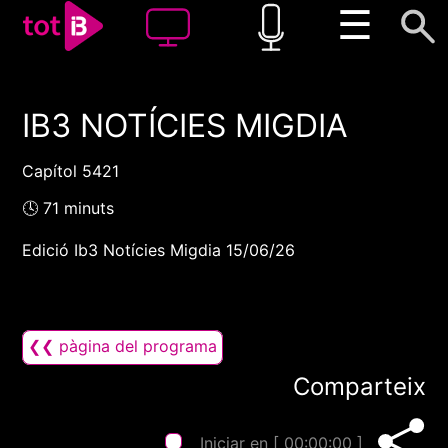
☰
IB3 NOTÍCIES MIGDIA
00:00
00:00
1x
Capítol 5421
🕓 71 minuts
Edició Ib3 Notícies Migdia 15/06/26
❮❮ pàgina del programa
Comparteix
Iniciar en [
00:00:00
]