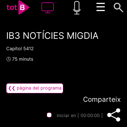
☰
IB3 NOTÍCIES MIGDIA
00:00
00:00
1x
Capítol 5412
🕓 75 minuts
❮❮ pàgina del programa
Comparteix
Iniciar en [
00:00:00
]