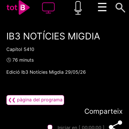
☰
IB3 NOTÍCIES MIGDIA
00:00
00:00
1x
Capítol 5410
🕓 76 minuts
Edició Ib3 Notícies Migdia 29/05/26
❮❮ pàgina del programa
Comparteix
Iniciar en [
00:00:00
]