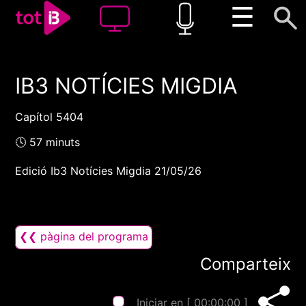
☰
IB3 NOTÍCIES MIGDIA
00:00
00:00
1x
Capítol 5404
🕓 57 minuts
Edició Ib3 Notícies Migdia 21/05/26
❮❮ pàgina del programa
Comparteix
Iniciar en [
00:00:00
]