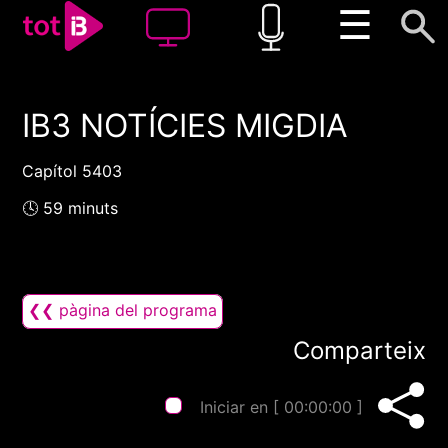
☰
IB3 NOTÍCIES MIGDIA
00:00
00:00
1x
Capítol 5403
🕓 59 minuts
❮❮ pàgina del programa
Comparteix
Iniciar en [
00:00:00
]