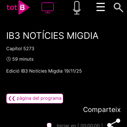
☰
IB3 NOTÍCIES MIGDIA
00:00
00:00
1x
Capítol 5273
🕓 59 minuts
Edició IB3 Notícies Migdia 19/11/25
❮❮ pàgina del programa
Comparteix
Iniciar en [
00:00:00
]