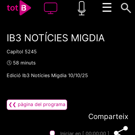
☰
IB3 NOTÍCIES MIGDIA
00:00
00:00
1x
Capítol 5245
🕓 58 minuts
Edició Ib3 Notícies Migdia 10/10/25
❮❮ pàgina del programa
Comparteix
Iniciar en [
00:00:00
]