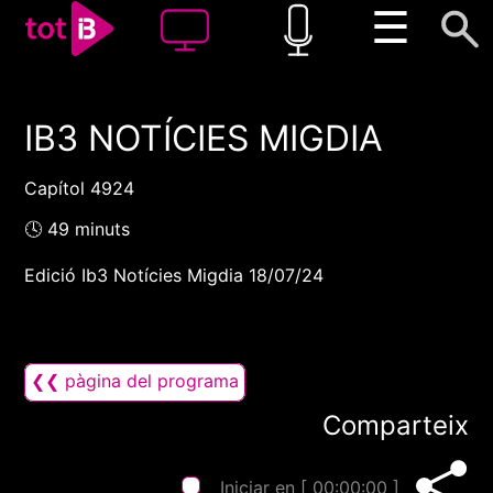
☰
IB3 NOTÍCIES MIGDIA
00:00
00:00
1x
Capítol 4924
🕓 49 minuts
Edició Ib3 Notícies Migdia 18/07/24
❮❮ pàgina del programa
Comparteix
Iniciar en [
00:00:00
]