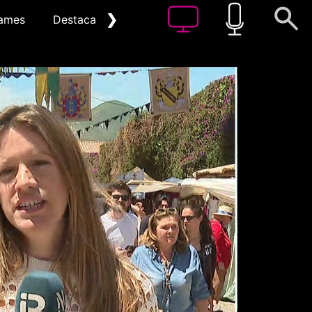
❯
ames
Destacat
Arxiu