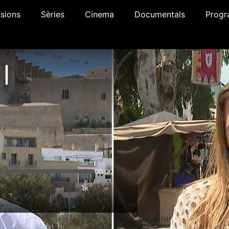
sions
Sèries
Cinema
Documentals
Progr
 |
00:00
1x