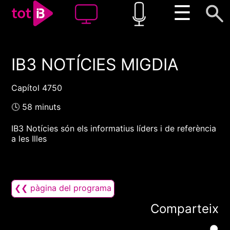
☰
IB3 NOTÍCIES MIGDIA
00:00
00:00
1x
Capítol 4750
🕓 58 minuts
IB3 Notícies són els informatius líders i de referència
a les Illes
❮❮ pàgina del programa
Comparteix