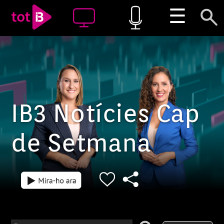
☰
IB3 Notícies Cap
de Setmana
Episodi: 2183-m
Episodi: 2183-v
53 min
15 min