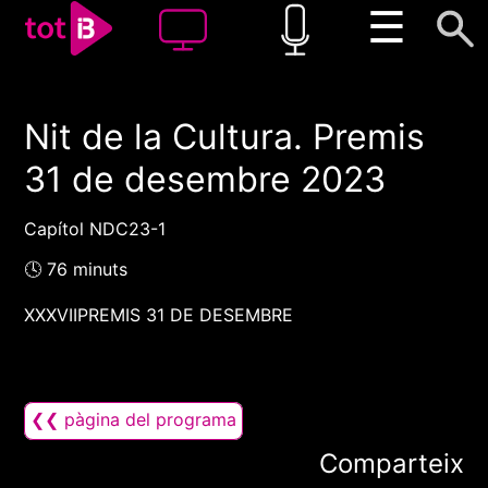
☰
Nit de la Cultura. Premis
00:00
00:00
31 de desembre 2023
1x
Capítol NDC23-1
🕓 76 minuts
XXXVIIPREMIS 31 DE DESEMBRE
❮❮ pàgina del programa
Comparteix