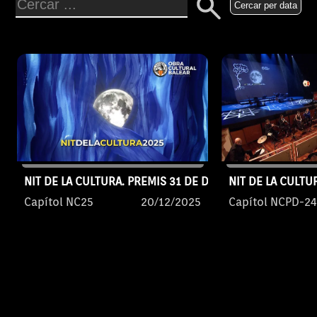
persones, empreses, col·lectius,
Cercar per data
entitats i obres. El jurat, presidit
per Lluís Segura Ginard; i format
per Rosa Planas Ferrer,
escriptora, Ruth Mateu Vinent,
membre de l'OCB, i els vocals
de l'entitat, Neus Picó Veny i
Maties Garcies Salvà.
NIT DE LA CULTURA. PREMIS 31 DE DESEMBRE 2025
NIT DE LA CULTU
Capítol NC25
20/12/2025
Capítol NCPD-24