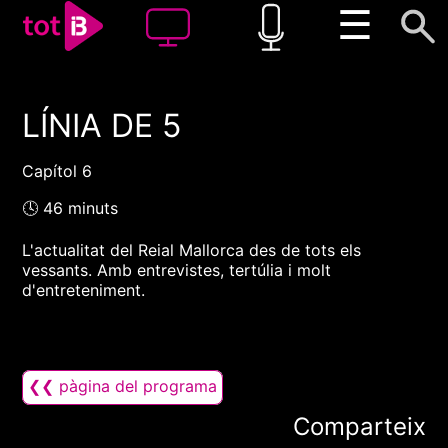
☰
LÍNIA DE 5
00:00
00:00
1x
Capítol 6
🕓 46 minuts
L'actualitat del Reial Mallorca des de tots els
vessants. Amb entrevistes, tertúlia i molt
d'entreteniment.
❮❮ pàgina del programa
Comparteix