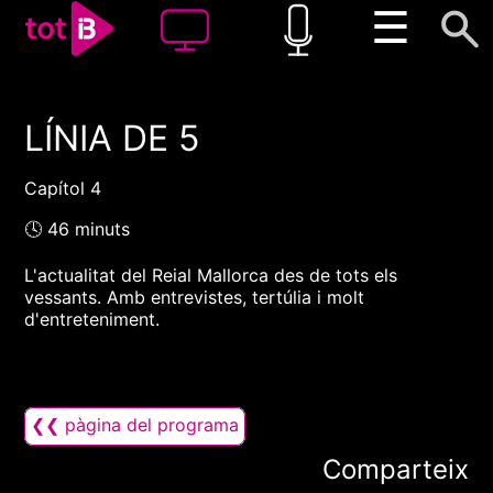
☰
LÍNIA DE 5
00:00
00:00
1x
Capítol 4
🕓 46 minuts
L'actualitat del Reial Mallorca des de tots els
vessants. Amb entrevistes, tertúlia i molt
d'entreteniment.
❮❮ pàgina del programa
Comparteix