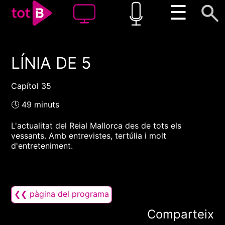
☰
LÍNIA DE 5
00:00
00:00
1x
Capítol 35
🕓 49 minuts
L'actualitat del Reial Mallorca des de tots els
vessants. Amb entrevistes, tertúlia i molt
d'entreteniment.
❮❮ pàgina del programa
Comparteix