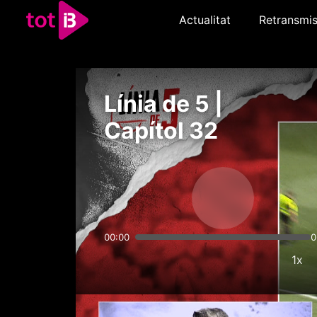
Actualitat
Retransmis
Línia de 5 |
Capítol 32
00:00
0
1x