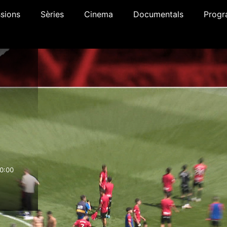
sions
Sèries
Cinema
Documentals
Progr
0:00