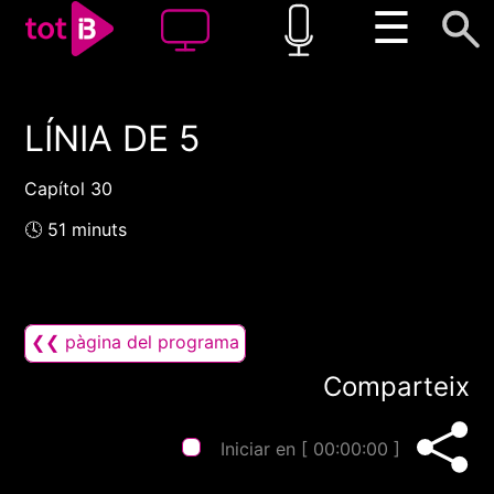
☰
LÍNIA DE 5
00:00
00:00
1x
Capítol 30
🕓 51 minuts
❮❮ pàgina del programa
Comparteix
Iniciar en [
00:00:00
]