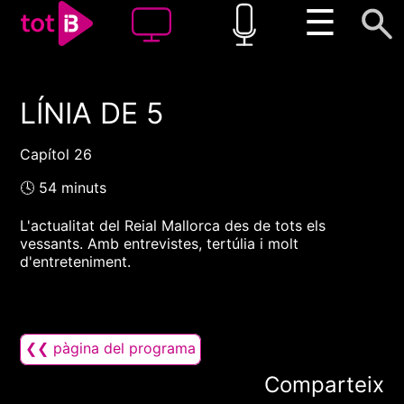
☰
LÍNIA DE 5
00:00
00:00
1x
Capítol 26
🕓 54 minuts
L'actualitat del Reial Mallorca des de tots els
vessants. Amb entrevistes, tertúlia i molt
d'entreteniment.
❮❮ pàgina del programa
Comparteix