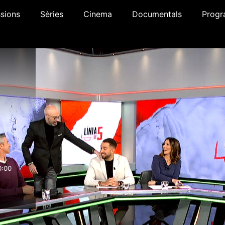
sions
Sèries
Cinema
Documentals
Progr
0:00