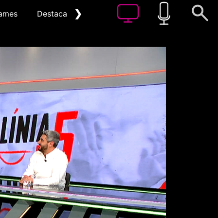
❯
ames
Destacat
Arxiu