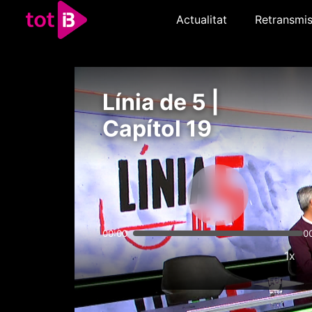
Actualitat
Retransmis
Línia de 5 |
Capítol 19
00:00
0
1x