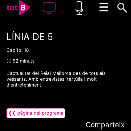
☰
LÍNIA DE 5
00:00
00:00
1x
Capítol 18
🕓 52 minuts
L'actualitat del Reial Mallorca des de tots els
vessants. Amb entrevistes, tertúlia i molt
d'entreteniment.
❮❮ pàgina del programa
Comparteix