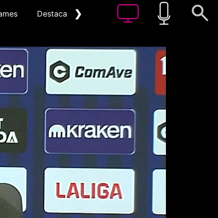
❯
ames
Destacat
Arxiu