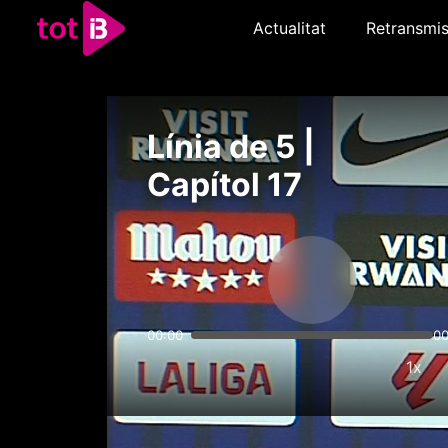
Actualitat
Retransmis
Línia de 5 |
Capítol 17
00:00
00
1x