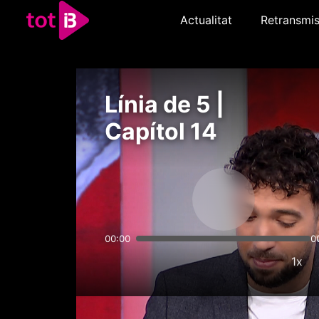
Actualitat
Retransmis
Línia de 5 |
Capítol 14
00:00
0
1x