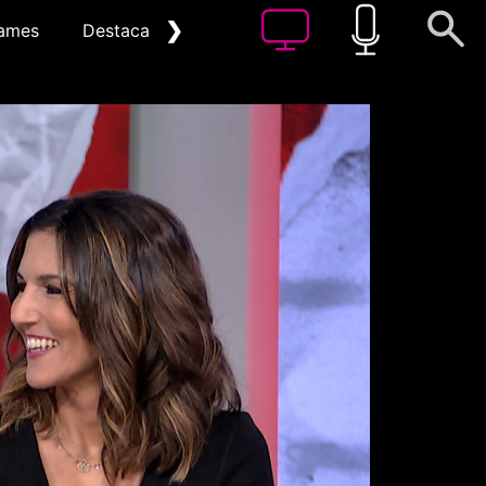
❯
ames
Destacat
Arxiu