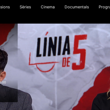
sions
Sèries
Cinema
Documentals
Progr
0:00