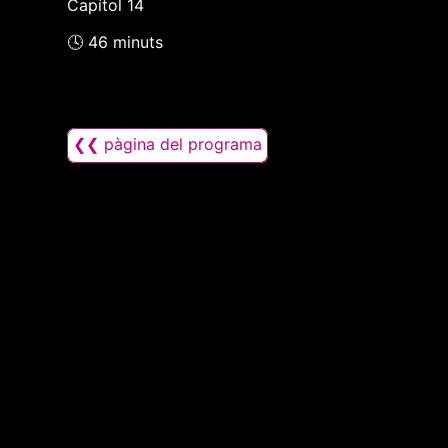
Capítol 14
🕓 46 minuts
❮❮ pàgina del programa