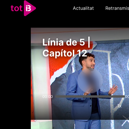
Actualitat
Retransmis
Línia de 5 |
Capítol 12
00:00
0
1x