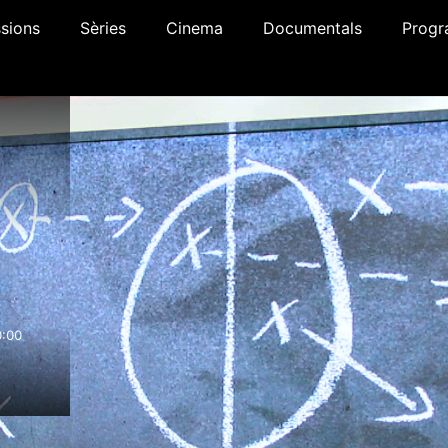
sions
Sèries
Cinema
Documentals
Progr
0:00