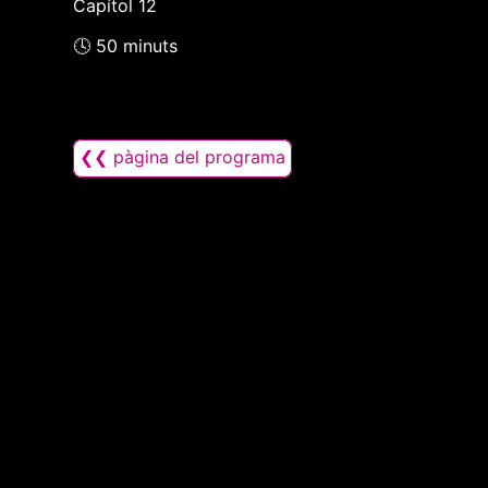
Capítol 12
🕓 50 minuts
❮❮ pàgina del programa