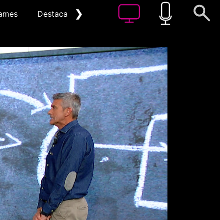
❯
ames
Destacat
Arxiu