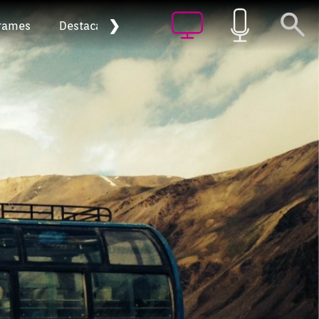
❯
rames
Destacat
Arxiu