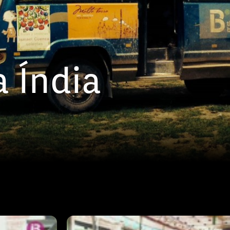
a Índia
Episodi: 2
37 min
prar i posar
En aquest segon capítol els mecàn
nins de
d'enllestir el minibús i l'equip deci
ador de l'ONG
la ruta, encara que per culpa de la 
minables al
burocràcia índia no hagin pogut aco
ia amb la
documents necessaris per circular. 
el país.
quilòmetres circulant per les carret
t caòtic,
els més tensos de la seva vida. Con