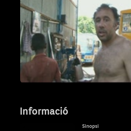
renou constant, menjar coent, pluges torre
calor... El primer contacte amb l'Índia els d
totalment esgotats. I això que encara no h
començat la ruta.
L'odissea de Madurai
T1 - Capítol 1
Informació
Sinopsi