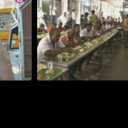
ncials, molta
no serà gens fàcil. I agafar-li les m
eixarà
de les aturades per descansar, es 
aurà
visita sorpresa poc agradable que e
viatge. I molt més que es complica
fet 200 quilòmetres i el vehicle ja el
Arrencada de cavall
23/03/2016
T1 - Capítol 2