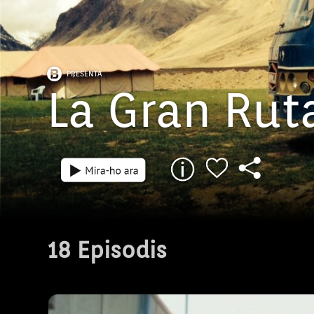
PRESENTA
La Gran Rut
Episodi: 1
40 min
En aquest primer capítol l'equip haurà com
a punt el vehicle més adequat per dur als 
18 Episodis
Ladakh. Els ajudarà n'Akhtar, l'altre cofund
'Los niños de Topsia'. Passaran hores inter
mecànic i començaran a perdre la paciènc
manera de fer i la tranquil•litat de la gent d
Hauran d'aprendre a conviure amb un trànsi