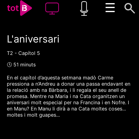
☰
L'aniversari
00:00
00:00
1x
T2 - Capítol 5
🕓 51 minuts
En el capítol d’aquesta setmana madò Carme
pressiona a n’Andreu a donar una passa endavant en
la relació amb na Bàrbara, i li regala el seu anell de
promesa. Mentre na Maria i na Cata organitzen un
aniversari molt especial per na Francina i en Nofre. I
en Manu? En Manu li dirà a na Cata moltes coses...
moltes i molt guapes...