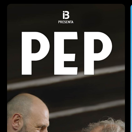
En aquesta nova temporada, en Pep ha de fer
un esforç per endreçar la seva vida, superant
el divorci amb na Joana Maria i fent tot el que
pot per recuperar la farmàcia, que es va
cremar. També ha d’af