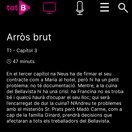
☰
Arròs brut
00:00
00:00
1x
T1 - Capítol 3
🕓 47 minuts
En el tercer capítol na Neus ha de firmar el seu
contracte com a Maria al hotel, però hi ha un petit
problema: no té documentació. Mentre, a la cuina
del Bellavista hi ha una crisi: na Francina no es troba
bé i qualcú haurà d’ocupar el seu lloc; qui serà
l’encarregat de dur la cuina? N’Andreu te problemes
amb el misteriós Sr. Prats però Madò Carme, com a
cap de la família Ginard, prendrà decisions que
afectaran a tots els treballadors del Bellavista.