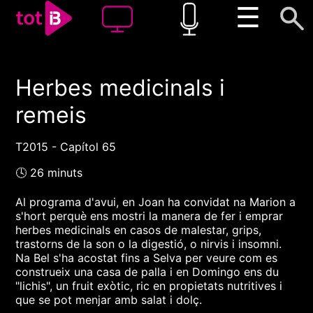
☰
Herbes medicinals i
00:00
00:00
remeis
1x
T2015 - Capítol 65
🕓 26 minuts
Al programa d'avui, en Joan ha convidat na Marion a
s'hort perquè ens mostri la manera de fer i emprar
herbes medicinals en casos de malestar, grips,
trastorns de la son o la digestió, o nirvis i insomni.
Na Bel s'ha acostat fins a Selva per veure com es
construeix una casa de palla i en Domingo ens du
"lichis", un fruit exòtic, ric en propietats nutritives i
que se pot menjar amb salat i dolç.