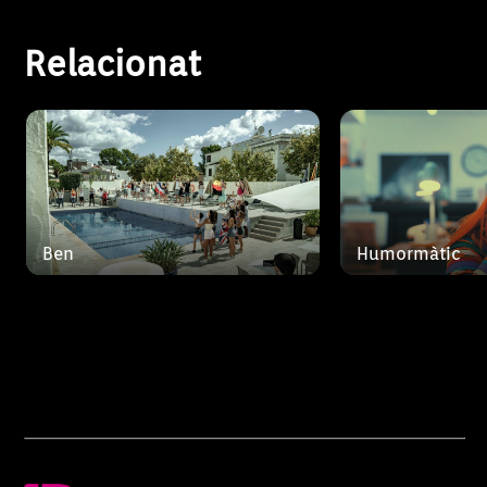
esportiu des de la seva
intentarà que 
residènc
companys, els 
Relacionat
Ben
Humormàtic