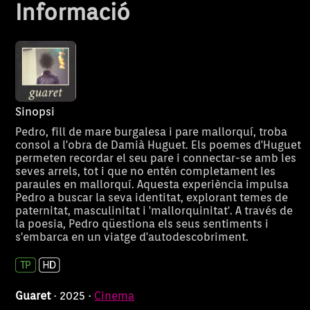
Informació
Sinopsi
Pedro, fill de mare burgalesa i pare mallorquí, troba
consol a l'obra de Damià Huguet. Els poemes d'Huguet
permeten recordar el seu pare i connectar-se amb les
seves arrels, tot i que no entén completament les
paraules en mallorquí. Aquesta experiència impulsa
Pedro a buscar la seva identitat, explorant temes de
paternitat, masculinitat i 'mallorquinitat'. A través de
la poesia, Pedro qüestiona els seus sentiments i
Ben porta dos anys esperant
Una guionista 
Ben
Humo
s'embarca en un viatge d'autodescobriment.
aquesta competició. L'equip de
programa de te
filmació d'un canal britànic
treballar amb 
acaba d'ajustar els últims
companya de f
detalls d'una entrevista que
l’Humormàtic,
Guaret
· 2025 ·
Cinema
concedeix a un programa
fa acudits. La 