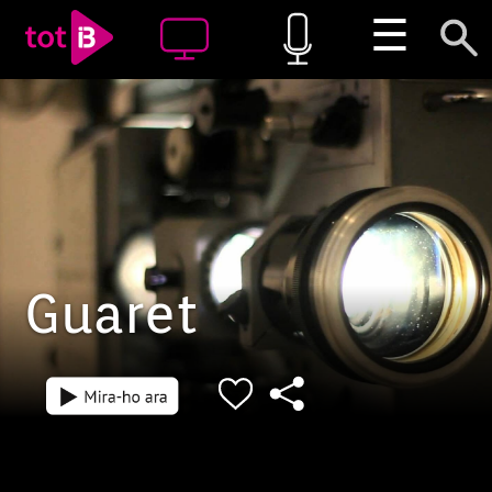
☰
Guaret