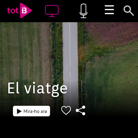
☰
El viatge