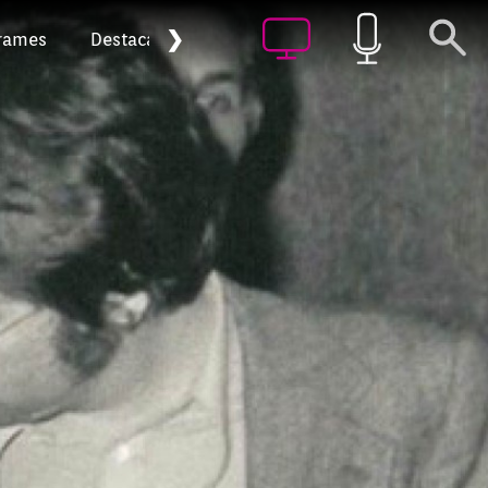
❯
rames
Destacat
Arxiu