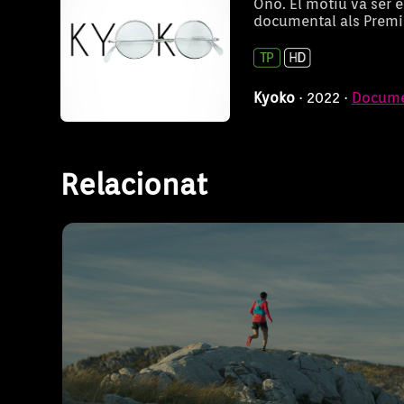
Ono. El motiu va ser 
documental als Premi
Tòfol, el corredor inf
Kyoko
· 2022 ·
Docume
Un recorregut pels orígens de Tòfol Castan
majors precursors de les carreres de munt
Relacionat
veritable heroi desconegut, un atleta silenc
dels principals esportistes del món.