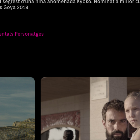
el segrest d'una nina anomenada Kyoko. Nominat a millor c
s Goya 2018
init
Gàbia
ntals
Personatges
yer, un dels
La història arrenca amb l’atemptat i
anya. Un
mallorquina aquest atac. Sergi, un 
iós a l’altura
molts problemes personals i que fa 
manteniment de vaixells a un port 