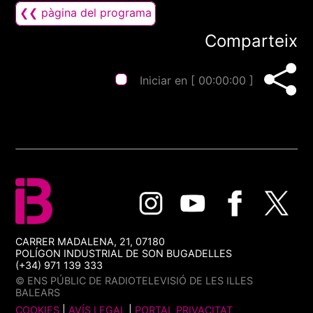
❮❮ pàgina del programa
Comparteix
Iniciar en [
00:00:00
]
CARRER MADALENA, 21, 07180
POLÍGON INDUSTRIAL DE SON BUGADELLES
(+34) 971 139 333
© ENS PÚBLIC DE RADIOTELEVISIÓ DE LES ILLES
BALEARS
COOKIES
|
AVÍS LEGAL
|
PORTAL PRIVACITAT