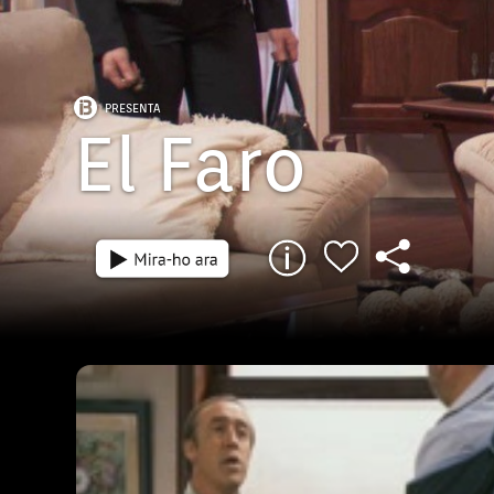
Episodi: 1
PRESENTA
50 min
El Faro
Lucía Peña és una jove que fa feina al bar f
Faro i que somia d’anar-se'n de gira amb e
teatral;, però Josep, son pare, que és molt
s'hi oposa. Aquest no serà l'únic problema d
perquè una gran amenaça plana sobre el se
l'amenaça procedeix de la família Muñoz i 
empori empresarial Los Samanes. El destí f
Ricardo, l'hereu de Los Samanes, xoquin en 
es coneguin.