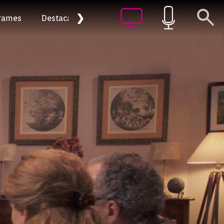
❯
rames
Destacat
Arxiu