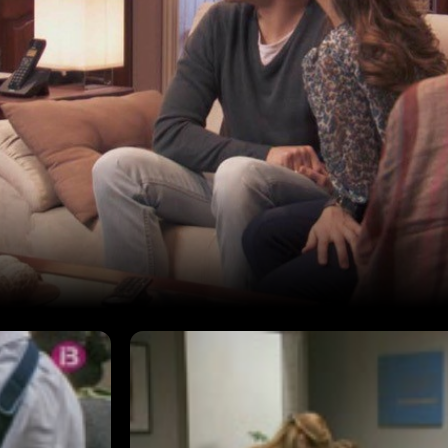
Episodi: 2
50 min
amiliar El
Ricardo, l'hereu dels poderosos Muñ
l seu grup
cambrera a El Faro, no poden oblida
 conservador,
un revolt. Ricardo dubta si incorpo
e l’al•lota,
o muntar el seu propi estudi d'arqu
u negoci. I
que Irene, l'exparella de Ricardo, e
del seu gran
decidida a recuperar-lo.
a que Lucía i
un revolt i