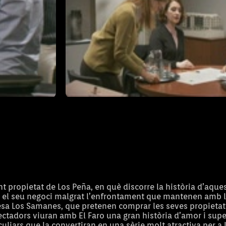
El Faro
03/02/2014
T1 - Capítol 2
nt propietat de Los Peña, en què discorre la història d’aque
t el seu negoci malgrat l’enfrontament que mantenen amb l
esa Los Samanes, que pretenen comprar les seves propietats
pectadors viuran amb El Faro una gran història d’amor i sup
liars que la convertiran en una sèrie molt atractiva per a 