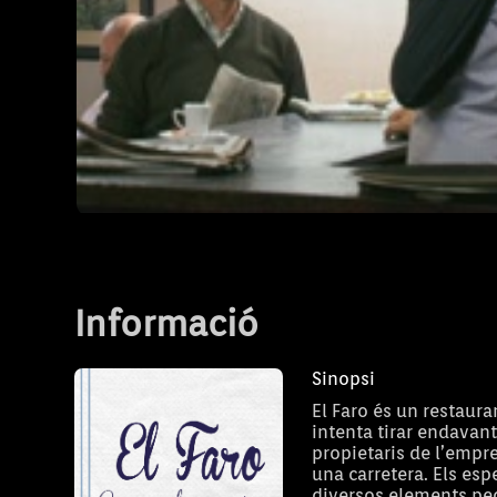
El Faro
T1 - Capítol 1
Informació
Sinopsi
El Faro és un restaura
intenta tirar endavan
propietaris de l’empr
una carretera. Els es
diversos elements pecu