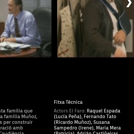
❯
El Faro
04/02/2014
T1 - Capítol 3
Fitxa Tècnica
sta família que
Actors El Faro:
Raquel Espada
a família Muñoz,
(Lucía Peña), Fernando Tato
 per construir
(Ricardo Muñoz), Susana
eració amb
Sampedro (Irene), Maria Mera
l’audiència.
(Patricia), Adrián Castiñeiras