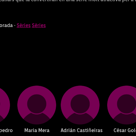
porada ·
Sèries
Sèries
pedro
Maria Mera
Adrián Castiñeiras
César Gol