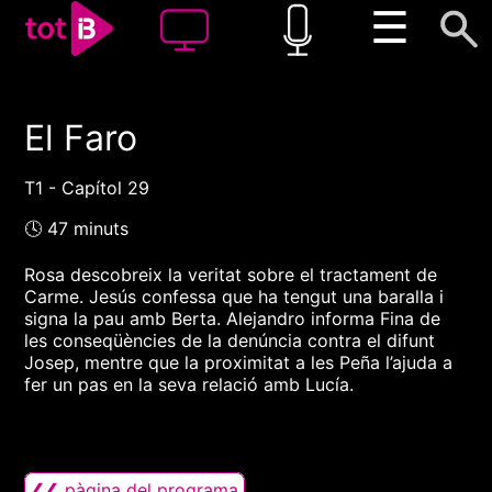
☰
El Faro
00:00
00:00
1x
T1 - Capítol 29
🕓 47 minuts
Rosa descobreix la veritat sobre el tractament de
Carme. Jesús confessa que ha tengut una baralla i
signa la pau amb Berta. Alejandro informa Fina de
les conseqüències de la denúncia contra el difunt
Josep, mentre que la proximitat a les Peña l’ajuda a
fer un pas en la seva relació amb Lucía.
❮❮ pàgina del programa