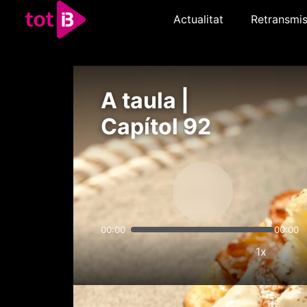
Actualitat
Retransmis
A taula |
Capítol 92
00:00
00:00
1x