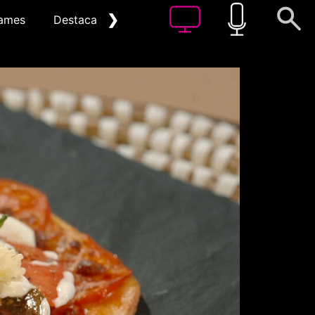
❯
ames
Destacat
Arxiu