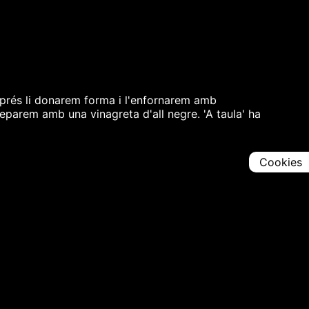
sprés li donarem forma i l'enfornarem amb
reparem amb una vinagreta d'all negre. 'A taula' ha
Cookies
Comparteix
Iniciar en [
00:00:00
]