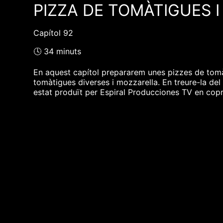
PIZZA DE TOMÀTIGUES 
Capítol 92
🕓 34 minuts
En aquest capítol prepararem unes pizzes de tomà
tomàtigues diverses i mozzarella. En treure-la del 
estat produït per Espiral Producciones TV en cop
❮❮ pàgina del programa