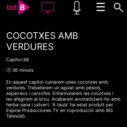
☰
COCOTXES AMB
00:00
00:00
VERDURES
1x
Capítol 88
🕓 36 minuts
En aquest capítol cuinarem unes cocotxes amb
verdures. Treballarem un aguiat amb pèsols,
espàrrecs i carxofes. Enfarinolarem les cocotxes i
les afegirem al brou. Acabarem aromatitzant-ho amb
herba-sana i julivert. 'A taula' ha estat produït per
Espiral Producciones TV en coproducció amb IB3
Televisió.